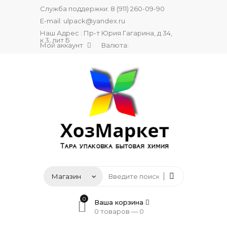
Служба поддержки:
8 (911) 260-09-90
E-mail:
ulpack@yandex.ru
Наш Адрес : Пр-т Юрия Гагарина, д 34,
к 3, лит Б
Мой аккаунт
Валюта:
0
Ваша корзина
0 товаров —
0