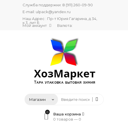
Служба поддержки:
8 (911) 260-09-90
E-mail:
ulpack@yandex.ru
Наш Адрес : Пр-т Юрия Гагарина, д 34,
к 3, лит Б
Мой аккаунт
Валюта:
0
Ваша корзина
0 товаров —
0