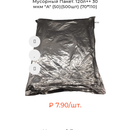
Мусорный Пакет. 120л++ 30
мкм "А" (50)(500шт) (70*110)
new
₽ 7.90/шт.