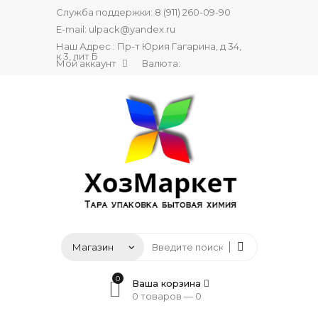
Служба поддержки:
8 (911) 260-09-90
E-mail:
ulpack@yandex.ru
Наш Адрес : Пр-т Юрия Гагарина, д 34,
к 3, лит Б
Мой аккаунт
Валюта:
0
Ваша корзина
0 товаров —
0