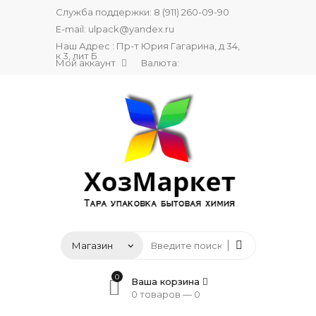
Служба поддержки:
8 (911) 260-09-90
E-mail:
ulpack@yandex.ru
Наш Адрес : Пр-т Юрия Гагарина, д 34,
к 3, лит Б
Мой аккаунт
Валюта:
0
Ваша корзина
0 товаров —
0