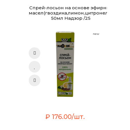
Спрей-лосьон на основе эфирных
масел(гвоздика,лимон,цитронелла)
50мл Надзор /25
new
₽ 176.00/шт.