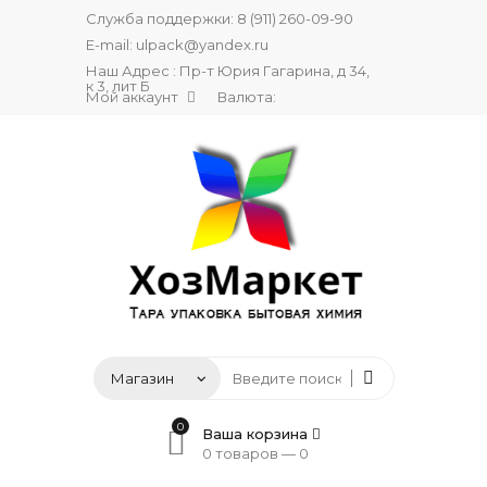
Служба поддержки:
8 (911) 260-09-90
E-mail:
ulpack@yandex.ru
Наш Адрес : Пр-т Юрия Гагарина, д 34,
к 3, лит Б
Мой аккаунт
Валюта:
0
Ваша корзина
0 товаров —
0