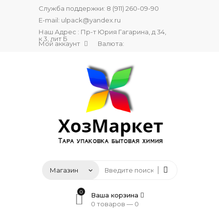
Служба поддержки:
8 (911) 260-09-90
E-mail:
ulpack@yandex.ru
Наш Адрес : Пр-т Юрия Гагарина, д 34,
к 3, лит Б
Мой аккаунт
Валюта:
0
Ваша корзина
0 товаров —
0