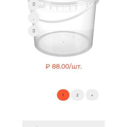
₽ 88.00/шт.
1
2
»