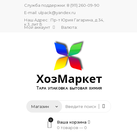
Служба поддержки:
8 (911) 260-09-90
E-mail:
ulpack@yandex.ru
Наш Адрес : Пр-т Юрия Гагарина, д 34,
к 3, лит Б
Мой аккаунт
Валюта:
0
Ваша корзина
0 товаров —
0