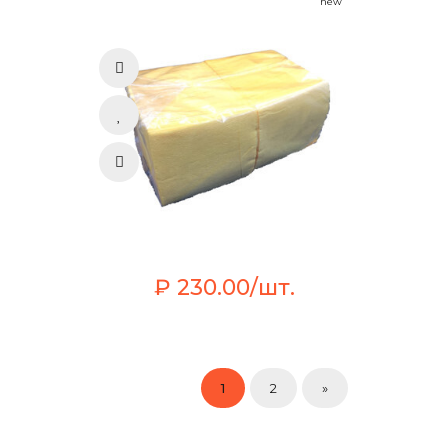
new
₽ 230.00/шт.
1
2
»