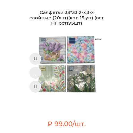
Салфетки 33*33 2-х,3-х
слойные (20шт)(кор 15 уп) (ост
НГ ост195шт)
new
₽ 99.00/шт.