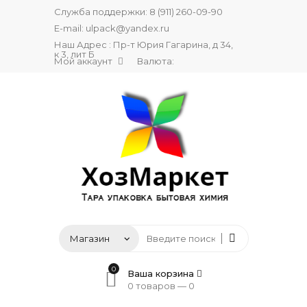
Служба поддержки:
8 (911) 260-09-90
E-mail:
ulpack@yandex.ru
Наш Адрес : Пр-т Юрия Гагарина, д 34,
к 3, лит Б
Мой аккаунт
Валюта:
0
Ваша корзина
0 товаров —
0