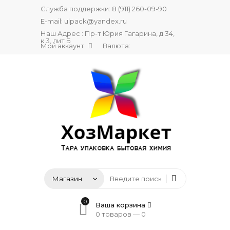
Служба поддержки:
8 (911) 260-09-90
E-mail:
ulpack@yandex.ru
Наш Адрес : Пр-т Юрия Гагарина, д 34,
к 3, лит Б
Мой аккаунт
Валюта:
0
Ваша корзина
0 товаров —
0