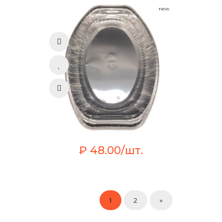
new
₽ 48.00/шт.
1
2
»