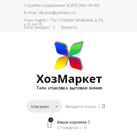
Служба поддержки:
8 (911) 260-09-90
E-mail:
ulpack@yandex.ru
Наш Адрес : Пр-т Юрия Гагарина, д 34,
к 3, лит Б
Мой аккаунт
Валюта:
0
Ваша корзина
0 товаров —
0