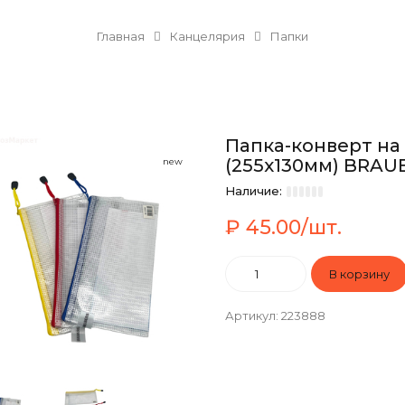
Главная
Канцелярия
Папки
Папка-конверт н
(255х130мм) BRA
new
Наличие:
₽ 45.00/шт.
Артикул
:
223888