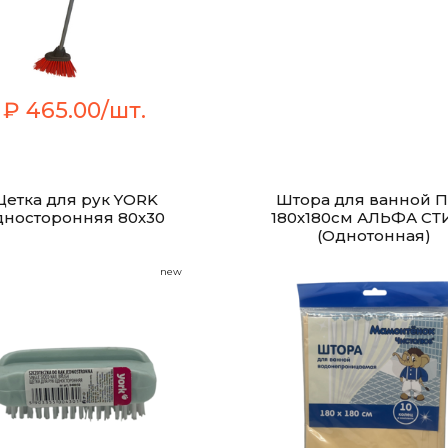
₽ 465.00/шт.
етка для рук YORK
Штора для ванной 
дносторонняя 80х30
180х180см АЛЬФА СТ
(Однотонная)
new