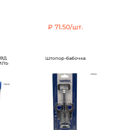
₽ 71.50/шт.
ПВД
Штопор-бабочка
ИЛЬ
new
new