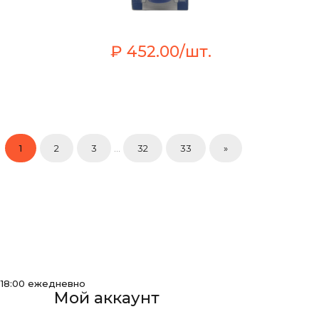
₽ 452.00/шт.
1
2
3
...
32
33
»
-18:00 ежедневно
Мой аккаунт