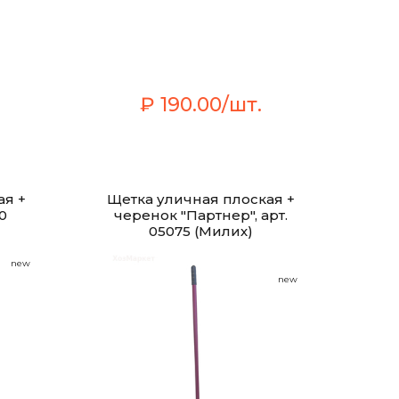
₽ 190.00/шт.
ая +
Щетка уличная плоская +
0
черенок "Партнер", арт.
05075 (Милих)
new
new