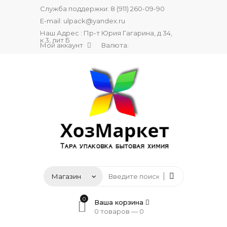
Служба поддержки:
8 (911) 260-09-90
E-mail:
ulpack@yandex.ru
Наш Адрес : Пр-т Юрия Гагарина, д 34,
к 3, лит Б
Мой аккаунт
Валюта:
0
Ваша корзина
0 товаров —
0