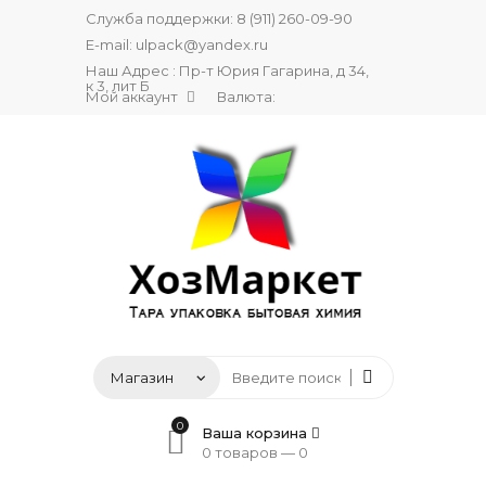
Служба поддержки:
8 (911) 260-09-90
E-mail:
ulpack@yandex.ru
Наш Адрес : Пр-т Юрия Гагарина, д 34,
к 3, лит Б
Мой аккаунт
Валюта:
0
Ваша корзина
0 товаров —
0