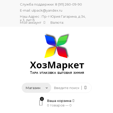
Служба поддержки:
8 (911) 260-09-90
E-mail:
ulpack@yandex.ru
Наш Адрес : Пр-т Юрия Гагарина, д 34,
к 3, лит Б
Мой аккаунт
Валюта:
0
Ваша корзина
0 товаров —
0