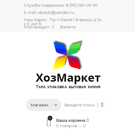
Служба поддержки:
8 (911) 260-09-90
E-mail:
ulpack@yandex.ru
Наш Адрес : Пр-т Юрия Гагарина, д 34,
к 3, лит Б
Мой аккаунт
Валюта:
0
Ваша корзина
0 товаров —
0