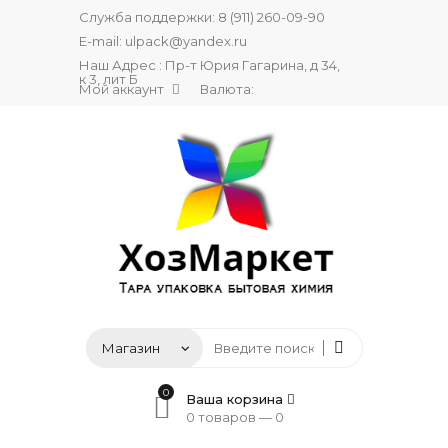
Служба поддержки:
8 (911) 260-09-90
E-mail:
ulpack@yandex.ru
Наш Адрес : Пр-т Юрия Гагарина, д 34,
к 3, лит Б
Мой аккаунт
Валюта:
0
Ваша корзина
0 товаров —
0