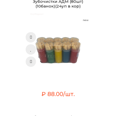
Зубочистки АДМ (80шт)
(10банок)(24уп в кор)
new
₽ 88.00/шт.