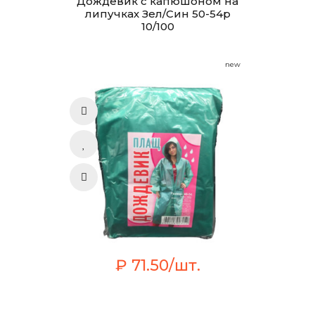
Дождевик с капюшоном на
липучках Зел/Син 50-54р
10/100
new
₽ 71.50/шт.