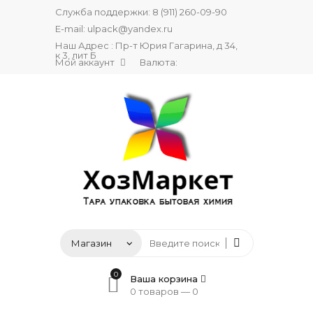
Служба поддержки:
8 (911) 260-09-90
E-mail:
ulpack@yandex.ru
Наш Адрес : Пр-т Юрия Гагарина, д 34,
к 3, лит Б
Мой аккаунт
Валюта:
0
Ваша корзина
0 товаров —
0