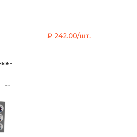
₽ 242.00/шт.
ые -
new