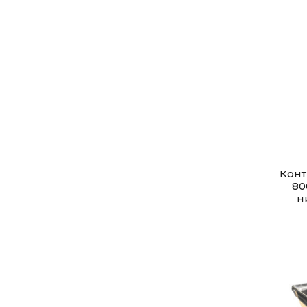
Кон
80
н