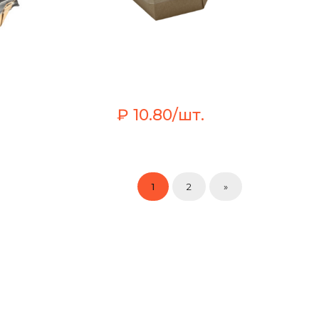
₽ 10.80/шт.
1
2
»