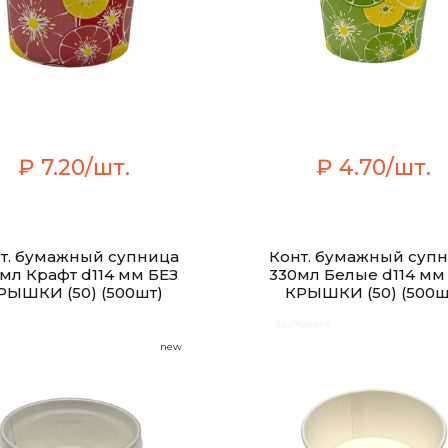
₽ 7.20/шт.
₽ 4.70/шт.
т. бумажный супница
Конт. бумажный суп
мл Крафт d114 мм БЕЗ
330мл Белые d114 мм
РЫШКИ (50) (500шт)
КРЫШКИ (50) (500ш
new