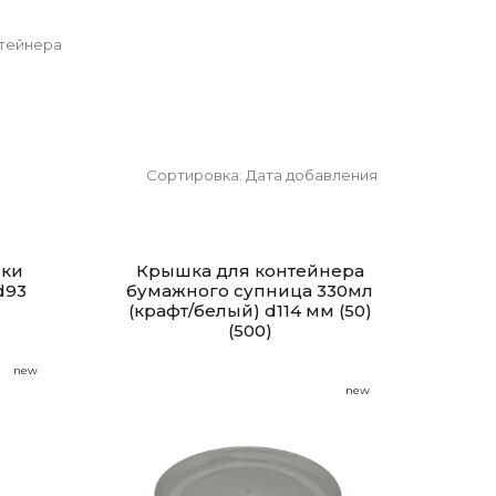
тейнера
Сортировка:
Дата добавления
нки
Крышка для контейнера
d93
бумажного супница 330мл
(крафт/белый) d114 мм (50)
(500)
new
new