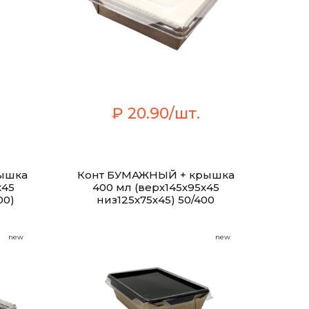
₽ 20.90/шт.
ышка
Конт БУМАЖНЫЙ + крышка
х45
400 мл (верх145х95х45
00)
низ125х75х45) 50/400
new
new