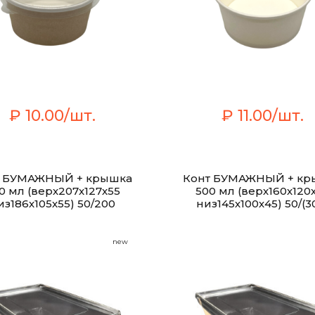
₽ 10.00/шт.
₽ 11.00/шт.
т БУМАЖНЫЙ + крышка
Конт БУМАЖНЫЙ + кр
0 мл (верх207х127х55
500 мл (верх160х120
из186х105х55) 50/200
низ145х100х45) 50/(3
new