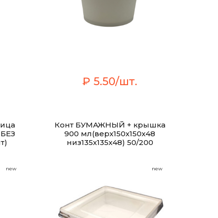
₽ 5.50/шт.
ница
Конт БУМАЖНЫЙ + крышка
 БЕЗ
900 мл(верх150х150х48
т)
низ135х135х48) 50/200
new
new