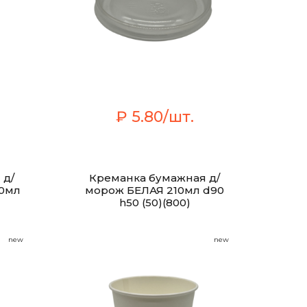
₽ 5.80/шт.
 д/
Креманка бумажная д/
30мл
морож БЕЛАЯ 210мл d90
h50 (50)(800)
new
new