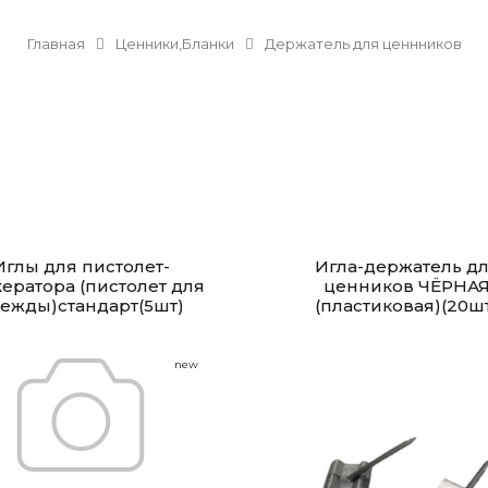
Главная
Ценники,Бланки
Держатель для ценнников
Иглы для пистолет-
Игла-держатель д
ератора (пистолет для
ценников ЧЁРНА
ежды)стандарт(5шт)
(пластиковая)(20ш
new