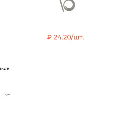
₽ 24.20/шт.
иков
new