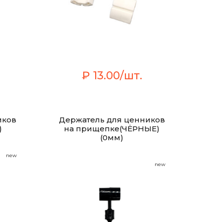
₽ 13.00/шт.
иков
Держатель для ценников
)
на прищепке(ЧЁРНЫЕ)
(0мм)
new
new