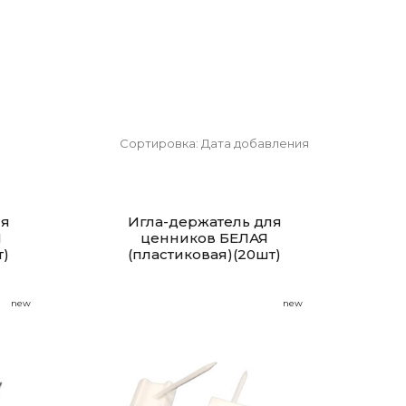
Сортировка:
Дата добавления
ля
Игла-держатель для
Я
ценников БЕЛАЯ
т)
(пластиковая)(20шт)
new
new