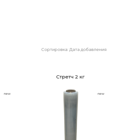
Сортировка:
Дата добавления
й
Стретч 2 кг
new
new