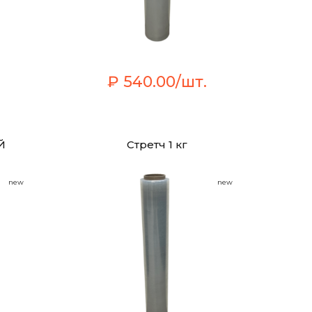
₽ 540.00/шт.
Й
Стретч 1 кг
new
new