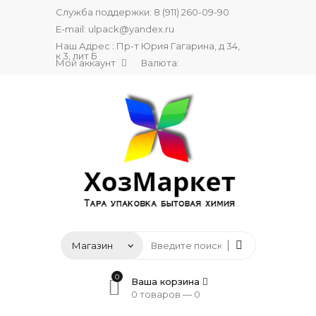
Служба поддержки:
8 (911) 260-09-90
E-mail:
ulpack@yandex.ru
Наш Адрес : Пр-т Юрия Гагарина, д 34,
к 3, лит Б
Мой аккаунт
Валюта:
0
Ваша корзина
0 товаров —
0