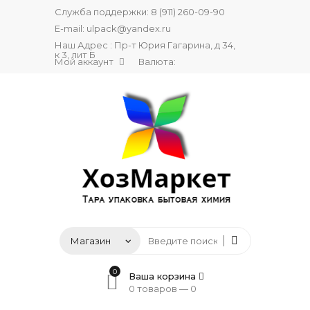
Служба поддержки:
8 (911) 260-09-90
E-mail:
ulpack@yandex.ru
Наш Адрес : Пр-т Юрия Гагарина, д 34,
к 3, лит Б
Мой аккаунт
Валюта:
0
Ваша корзина
0 товаров —
0