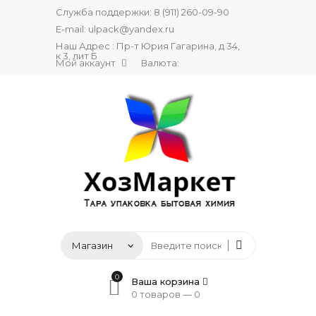
Служба поддержки:
8 (911) 260-09-90
E-mail:
ulpack@yandex.ru
Наш Адрес : Пр-т Юрия Гагарина, д 34,
к 3, лит Б
Мой аккаунт
Валюта:
0
Ваша корзина
0 товаров —
0