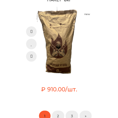
new
₽ 910.00/шт.
1
2
3
»