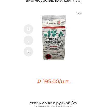
БиоРесурс БЕЛЫЙ 1,3кг (170)
new
₽ 195.00/шт.
Уголь 2.5 кг с ручкой /25