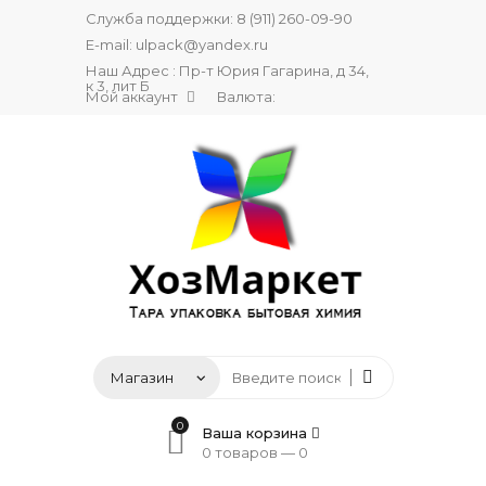
Служба поддержки:
8 (911) 260-09-90
E-mail:
ulpack@yandex.ru
Наш Адрес : Пр-т Юрия Гагарина, д 34,
к 3, лит Б
Мой аккаунт
Валюта:
0
Ваша корзина
0 товаров —
0