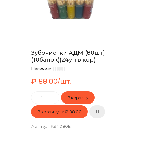
Зубочистки АДМ (80шт)
(10банок)(24уп в кор)
Наличие:
₽ 88.00/шт.
В корзину за
₽ 88.00
Артикул
:
KSN080B