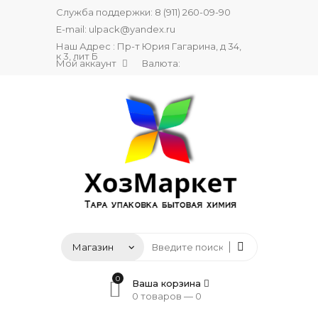
Служба поддержки:
8 (911) 260-09-90
E-mail:
ulpack@yandex.ru
Наш Адрес : Пр-т Юрия Гагарина, д 34,
к 3, лит Б
Мой аккаунт
Валюта:
0
Ваша корзина
0 товаров —
0