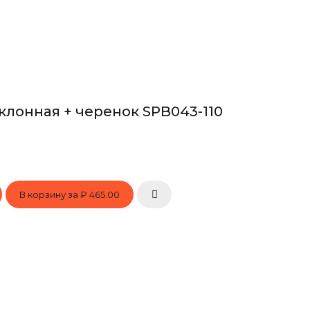
клонная + черенок SPB043-110
В корзину за
₽ 465.00