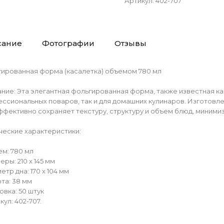
Артикул
:
402-707
сание
Фотографии
Отзывы
ированная форма (касалетка) объемом 780 мл
ние: Эта элегантная фольгированная форма, также известная как
ссиональных поваров, так и для домашних кулинаров. Изготовл
ффективно сохраняет текстуру, структуру и объем блюд, миними
ческие характеристики:
ем: 780 мл
еры: 210 х 145 мм
етр дна: 170 х 104 мм
ота: 38 мм
овка: 50 штук
кул: 402-707.