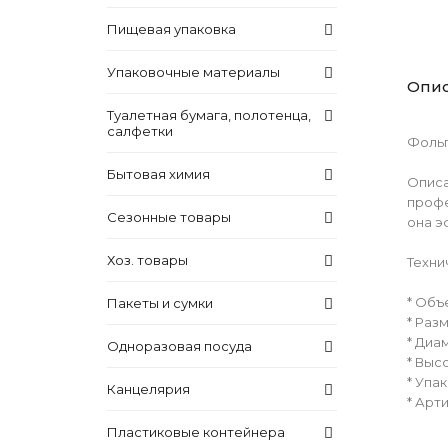
Пищевая упаковка
Упаковочные материалы
Опи
Туалетная бумага, полотенца,
салфетки
Фольг
Бытовая химия
Описа
профе
Сезонные товары
она э
Хоз. товары
Техни
* Объ
Пакеты и сумки
* Разм
* Диам
Одноразовая посуда
* Выс
* Упак
Канцелярия
* Арти
Пластиковые контейнера