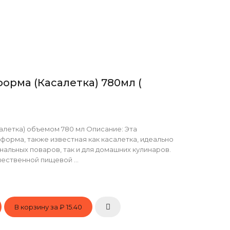
орма (Касалетка) 780мл (
летка) объемом 780 мл Описание: Эта
форма, также известная как касалетка, идеально
нальных поваров, так и для домашних кулинаров.
ественной пищевой ...
В корзину за
₽ 15.40