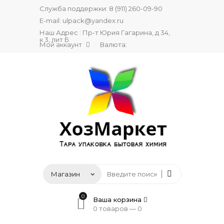
Служба поддержки:
8 (911) 260-09-90
E-mail:
ulpack@yandex.ru
Наш Адрес : Пр-т Юрия Гагарина, д 34,
к 3, лит Б
Мой аккаунт
Валюта:
0
Ваша корзина
0 товаров —
0