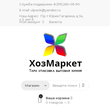
Служба поддержки:
8 (911) 260-09-90
E-mail:
ulpack@yandex.ru
Наш Адрес : Пр-т Юрия Гагарина, д 34,
к 3, лит Б
Мой аккаунт
Валюта:
0
Ваша корзина
0 товаров —
0