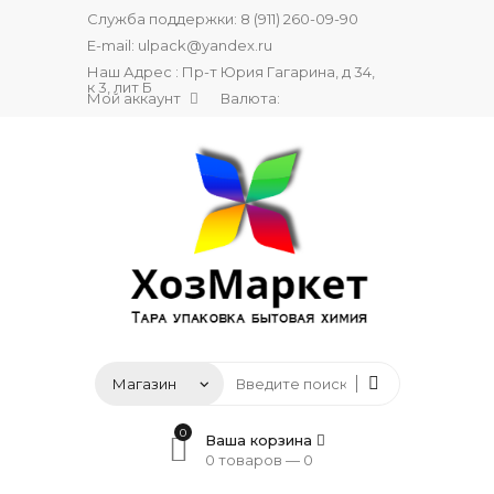
Служба поддержки:
8 (911) 260-09-90
E-mail:
ulpack@yandex.ru
Наш Адрес : Пр-т Юрия Гагарина, д 34,
к 3, лит Б
Мой аккаунт
Валюта:
0
Ваша корзина
0 товаров —
0