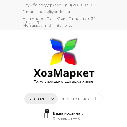
Служба поддержки:
8 (911) 260-09-90
E-mail:
ulpack@yandex.ru
Наш Адрес : Пр-т Юрия Гагарина, д 34,
к 3, лит Б
Мой аккаунт
Валюта:
0
Ваша корзина
0 товаров —
0