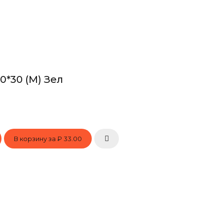
0*30 (М) Зел
В корзину за
₽ 33.00