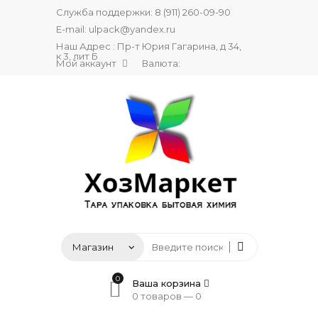
Служба поддержки:
8 (911) 260-09-90
E-mail:
ulpack@yandex.ru
Наш Адрес : Пр-т Юрия Гагарина, д 34,
к 3, лит Б
Мой аккаунт
Валюта:
0
Ваша корзина
0 товаров —
0