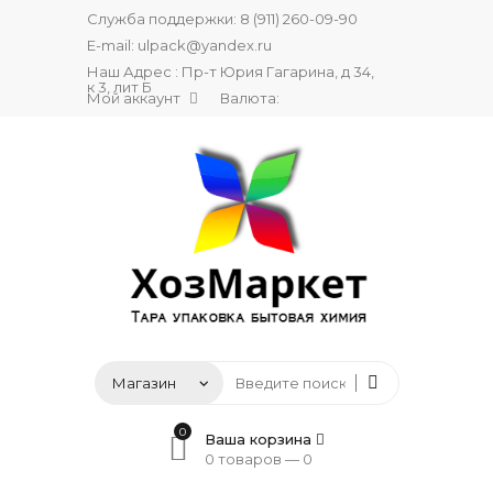
Служба поддержки:
8 (911) 260-09-90
E-mail:
ulpack@yandex.ru
Наш Адрес : Пр-т Юрия Гагарина, д 34,
к 3, лит Б
Мой аккаунт
Валюта:
0
Ваша корзина
0 товаров —
0