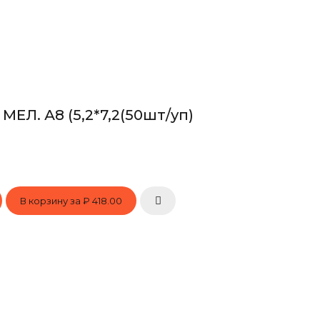
ЕЛ. А8 (5,2*7,2(50шт/уп)
В корзину за
₽ 418.00