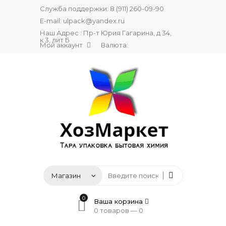
Служба поддержки:
8 (911) 260-09-90
E-mail:
ulpack@yandex.ru
Наш Адрес : Пр-т Юрия Гагарина, д 34,
к 3, лит Б
Мой аккаунт
Валюта:
0
Ваша корзина
0 товаров —
0