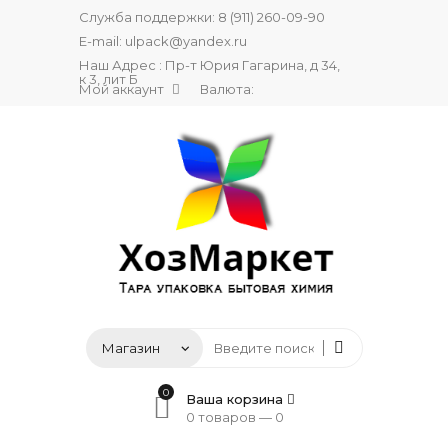
Служба поддержки:
8 (911) 260-09-90
E-mail:
ulpack@yandex.ru
Наш Адрес : Пр-т Юрия Гагарина, д 34,
к 3, лит Б
Мой аккаунт
Валюта:
0
Ваша корзина
0 товаров —
0