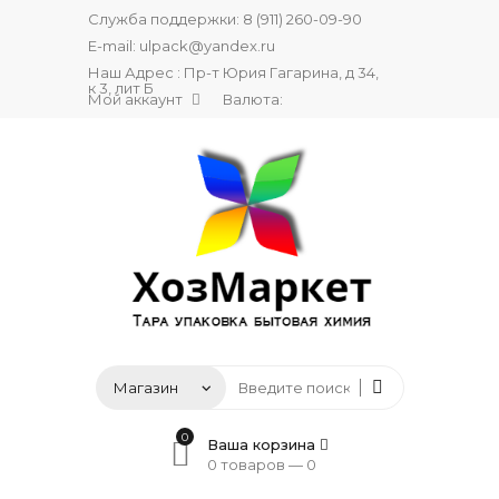
Служба поддержки:
8 (911) 260-09-90
E-mail:
ulpack@yandex.ru
Наш Адрес : Пр-т Юрия Гагарина, д 34,
к 3, лит Б
Мой аккаунт
Валюта:
0
Ваша корзина
0 товаров —
0