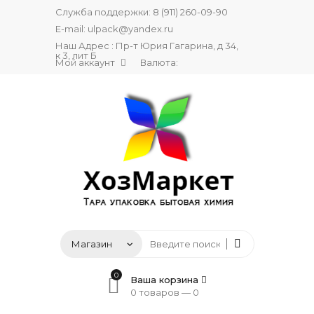
Служба поддержки:
8 (911) 260-09-90
E-mail:
ulpack@yandex.ru
Наш Адрес : Пр-т Юрия Гагарина, д 34,
к 3, лит Б
Мой аккаунт
Валюта:
0
Ваша корзина
0 товаров —
0