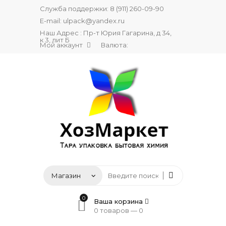
Служба поддержки:
8 (911) 260-09-90
E-mail:
ulpack@yandex.ru
Наш Адрес : Пр-т Юрия Гагарина, д 34,
к 3, лит Б
Мой аккаунт
Валюта:
0
Ваша корзина
0 товаров —
0