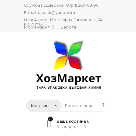
Служба поддержки:
8 (911) 260-09-90
E-mail:
ulpack@yandex.ru
Наш Адрес : Пр-т Юрия Гагарина, д 34,
к 3, лит Б
Мой аккаунт
Валюта:
0
Ваша корзина
0 товаров —
0