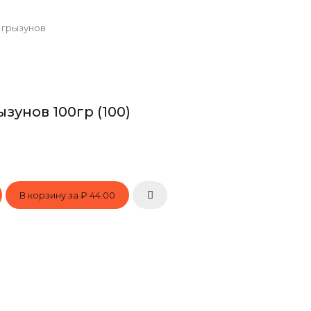
 грызунов
зунов 100гр (100)
В корзину за
₽ 44.00