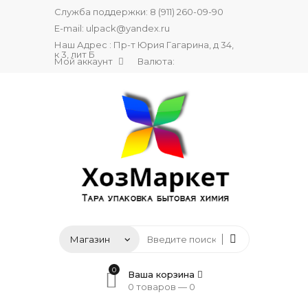
Служба поддержки:
8 (911) 260-09-90
E-mail:
ulpack@yandex.ru
Наш Адрес : Пр-т Юрия Гагарина, д 34,
к 3, лит Б
Мой аккаунт
Валюта:
0
Ваша корзина
0 товаров —
0