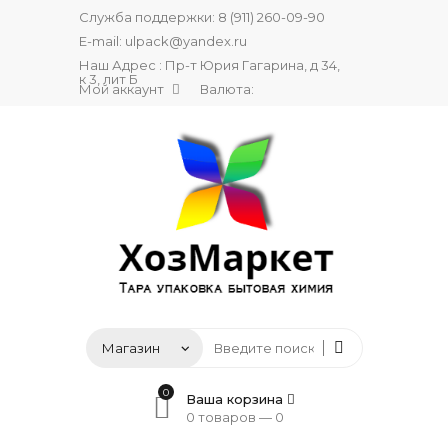
Служба поддержки:
8 (911) 260-09-90
E-mail:
ulpack@yandex.ru
Наш Адрес : Пр-т Юрия Гагарина, д 34,
к 3, лит Б
Мой аккаунт
Валюта:
0
Ваша корзина
0 товаров —
0