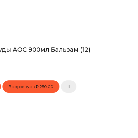
уды АОС 900мл Бальзам (12)
В корзину за
₽ 250.00