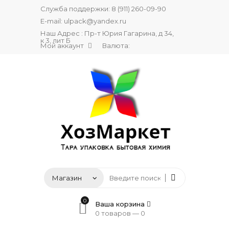
Служба поддержки:
8 (911) 260-09-90
E-mail:
ulpack@yandex.ru
Наш Адрес : Пр-т Юрия Гагарина, д 34,
к 3, лит Б
Мой аккаунт
Валюта:
0
Ваша корзина
0 товаров —
0