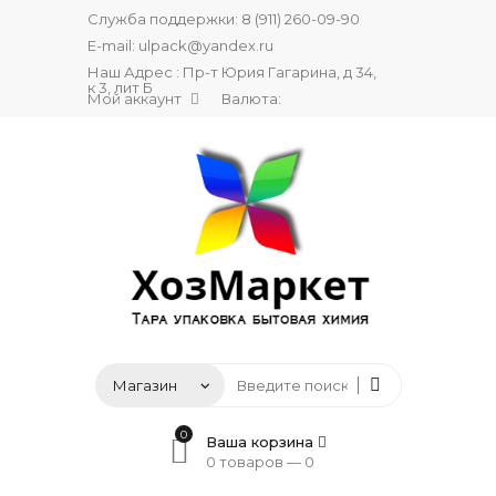
Служба поддержки:
8 (911) 260-09-90
E-mail:
ulpack@yandex.ru
Наш Адрес : Пр-т Юрия Гагарина, д 34,
к 3, лит Б
Мой аккаунт
Валюта:
0
Ваша корзина
0 товаров —
0